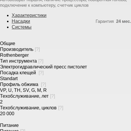
подключение к компьютеру, счетчик циклов
Характеристики
Насадки
Гарантия
24 мес.
Системы
Общие
Производитель
[
?
]
Rothenberger
Тип инструмента
[
?
]
Электрогидравлический пресс пистолет
Посадка клещей
[
?
]
Standart
Профиль обжима
[
?
]
VP, U, TH, SV, G, M, R
Техобслуживание, лет
[
?
]
2
Техобслуживание, циклов
[
?
]
20 000
Питание