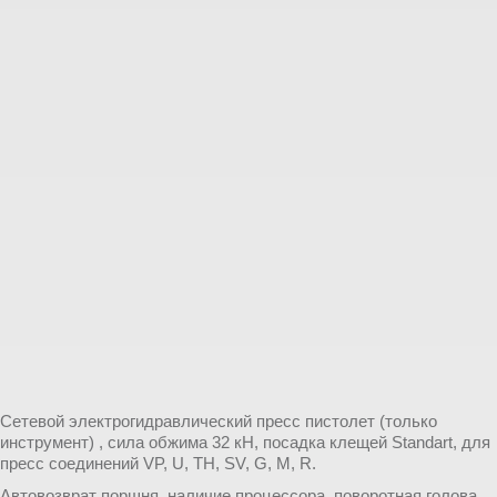
Сетевой электрогидравлический пресс пистолет (только
инструмент) , сила обжима 32 кН, посадка клещей Standart, для
пресс соединений VP, U, TH, SV, G, M, R.
Автовозврат поршня, наличие процессора, поворотная голова,