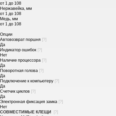
от 1 до 108
Нержавейка, мм
от 1 до 108
Медь, мм
от 1 до 108
Опции
Автовозврат поршня
[
?
]
Да
Индикатор ошибок
[
?
]
Нет
Наличие процессора
[
?
]
Да
Поворотная голова
[
?
]
Да
Подключение к компьютеру
[
?
]
Да
Счетчик циклов
[
?
]
Да
Электронная фиксация замка
[
?
]
Нет
СОВМЕСТИМЫЕ КЛЕЩИ
[
?
]