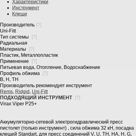
Характеристики
Инструмент
Клещи
Производитель
[
?
]
Uni-Fitt
Тип системы
[
?
]
Радиальная
Материалы
[
?
]
Пластик, Металлопластик
Применение
[
?
]
Питьевая вода, Отопление, Водоснабжение
Профиль обжима
[
?
]
B, H, TH
Производитель рекомендует инструмент
Rems
,
Ridgid
,
Uni-Fitt
ПОДХОДЯЩИЙ ИНСТРУМЕНТ
[
?
]
Virax Viper P25+
Аккумуляторно-сетевой электрогидравлический пресс
пистолет (только инструмент) , сила обжима 32 кН, посадка
клещей Standart, для пресс соединений V, U, TH, HA, H, G,