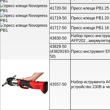
41720-50
Пресс-клещи PB1 25
41719-50
Пресс-клещи PB1 20
41717-50
Пресс-клещи PB1 16
Набор пресс-инструм
43830-50
AFP202 , аккумулятор
43829-50
(43829193-
Пресс-инструмент E
50)
Набор иструмента AC
43557-50
устройство 230В в ч