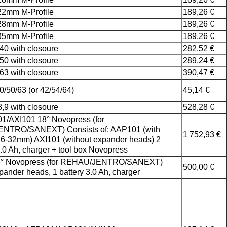
2mm M-Profile
189,26 €
8mm M-Profile
189,26 €
5mm M-Profile
189,26 €
40 with closoure
282,52 €
50 with closoure
289,24 €
63 with closoure
390,47 €
0/50/63 (or 42/54/64)
45,14 €
,9 with closoure
528,28 €
1/AXI101 18° Novopress (for
NTRO/SANEXT) Consists of: AAP101 (with
1 752,93 €
16-32mm) AXI101 (without expander heads) 2
3.0 Ah, charger + tool box Novopress
8° Novopress (for REHAU/JENTRO/SANEXT)
500,00 €
pander heads, 1 battery 3.0 Ah, charger