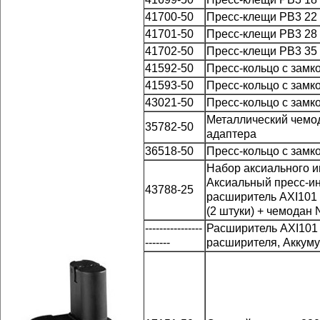
41700-50
Пресс-клещи РВ3 22
41701-50
Пресс-клещи РВ3 28
41702-50
Пресс-клещи РВ3 35
41592-50
Пресс-кольцо с зам
41593-50
Пресс-кольцо с зам
43021-50
Пресс-кольцо с зам
Металлический чемода
35782-50
адаптера
36518-50
Пресс-кольцо с зам
Набор аксиального 
Аксиальный пресс-ин
43788-25
расширитель AXI101 (
(2 штуки) + чемодан 
----------------
Расширитель AXI101
-------
расширителя, Аккуму