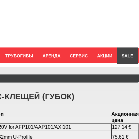
ТРУБОГИБЫ
АРЕНДА
СЕРВИС
АКЦИИ
SALE
-КЛЕЩЕЙ (ГУБОК)
on
Акционная
цена
20V for AFP101/AAP101/AXI101
127,14 €
2mm U-Profile
75,61 €