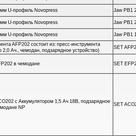
 мм U-профиль Novopress
Jaw PB1 2
 мм U-профиль Novopress
Jaw PB1 2
 мм U-профиль Novopress
Jaw PB1 1
ентa AFP202 состоит из: пресс-инструментa
SET AFP2
 2,0 Ач., чемодан, подзарядное устройство)
FP202 в чемодане
SET EFP
O202 с Аккумулятором 1,5 Ач 18В, подзарядное
SET ACO2
емодане NP