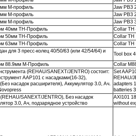
 мм М-профиль
Jaw PB3 2
 мм М-профиль
Jaw PB3 2
 мм М-профиль
Jaw PB3 3
ком 40мм TH-Профиль
Collar ТН 
ком 50мм TH-Профиль
Collar TH 
ком 63мм TH-Профиль
Collar TH 
н для 3 пресс-колец 40/50/63 (или 42/54/64) и
Tool box 4
ком 88.9мм M-Профиль
Collar M88
инструмента (REHAU/SANEXT/JENTRO) состоит:
Set AAP10
струмент AAP101 с насадками(16-32),
REHAU/JE
Без насадок расширителя), Аккумулятор 3.0, Ач.
adapters 
Novopress
batteries 
 (REHAU/SANEXT/JENTRO), Без насадок
AXI101 1
лятор 3.0, Ач, подзарядное устройство
without ex