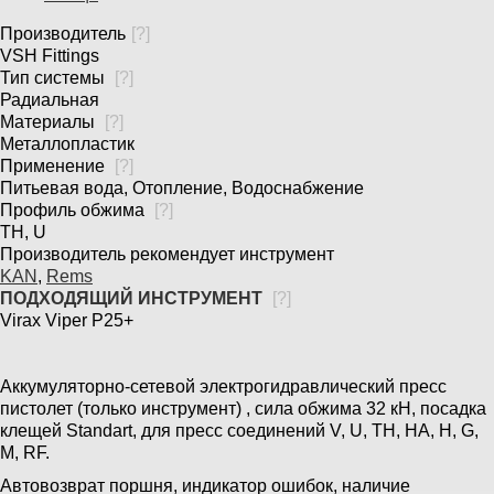
Производитель
[
?
]
VSH Fittings
Тип системы
[
?
]
Радиальная
Материалы
[
?
]
Металлопластик
Применение
[
?
]
Питьевая вода, Отопление, Водоснабжение
Профиль обжима
[
?
]
TH, U
Производитель рекомендует инструмент
KAN
,
Rems
ПОДХОДЯЩИЙ ИНСТРУМЕНТ
[
?
]
Virax Viper P25+
Аккумуляторно-сетевой электрогидравлический пресс
пистолет (только инструмент) , сила обжима 32 кН, посадка
клещей Standart, для пресс соединений V, U, TH, HA, H, G,
M, RF.
Автовозврат поршня, индикатор ошибок, наличие