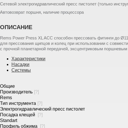
Сетевой электрогидравлический пресс пистолет (только инструме
Автовозврат поршня, наличие процессора
ОПИСАНИЕ
Rems Power Press XL ACC способен прессовать фитинги до Ø11
для прессования щипцов и колец при использовании с совмес
с прочной планетарной передачей, эксцентриковым поршневым 
Характеристики
Насадки
Системы
Общие
Производитель
[
?
]
Rems
Тип инструмента
[
?
]
Электрогидравлический пресс пистолет
Посадка клещей
[
?
]
Standart
Профиль обжима
[
?
]